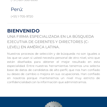
Perú:
(+51) 1-705-9720
BIENVENIDO
UNA FIRMA ESPECIALIZADA EN LA BÚSQUEDA
EJECUTIVA DE GERENTES Y DIRECTORES (C-
LEVEL) EN AMÉRICA LATINA.
Nuestros procesos de selección y de búsqueda no son iguales a
los que se usan si usted necesita personal de otro nivel, sino que
están diseñados para obtener el mejor resultado en esta
especialidad. Entre nuestras herramientas tenemos una selecta
base de datos de candidatos de alto perfil, que nos han confiado
su deseo de cambio o mejora en sus ocupaciones. Han confiado
en nosotros porque mantenemos un nivel muy estricto de
confidencialidad con la información que administramos.