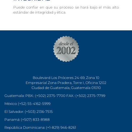
Puede confiar en que su proceso se hará bajo el más alto
estándar de integridad y ética.
Boulevard Los Próceres 24-69, Zona 10
Empresarial Zona Pradera, Torre I, Oficina 1202
Ciudad de Guatemala, Guatemala 01010
Guatemala: PBX.: (+502) 2375-7700 FAX.: (+502) 2375-7799
México: (+52) 55-4162-5999
El Salvador: (+503) 2136-7515
Panamá: (+507) 833-8988
República Dominicana: (+1-829) 946-8261